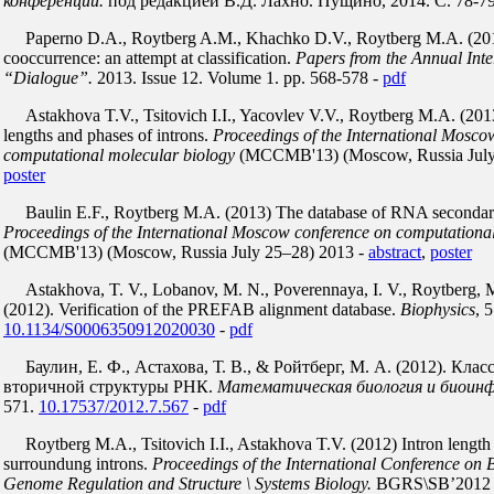
конференции.
под редакцией В.Д. Лахно. Пущино, 2014. С. 78-79
Paperno D.A., Roytberg A.M., Khachko D.V., Roytberg M.A. (201
cooccurrence: an attempt at classification.
Papers from the Annual Inte
“Dialogue”.
2013. Issue 12. Volume 1. pp. 568-578 -
pdf
Astakhova T.V., Tsitovich I.I., Yacovlev V.V., Roytberg M.A. (2
lengths and phases of introns.
Proceedings of the International Mosco
computational molecular biology
(MCCMB'13) (Moscow, Russia July
poster
Baulin E.F., Roytberg M.A. (2013) The database of RNA secondary
Proceedings of the International Moscow conference on computationa
(MCCMB'13) (Moscow, Russia July 25–28) 2013 -
abstract
,
poster
Astakhova, T. V., Lobanov, M. N., Poverennaya, I. V., Roytberg, M
(2012). Verification of the PREFAB alignment database.
Biophysics
, 
10.1134/S0006350912020030
-
pdf
Баулин, Е. Ф., Астахова, Т. В., & Ройтберг, М. А. (2012). Кл
вторичной структуры РНК.
Математическая биология и биоин
571.
10.17537/2012.7.567
-
pdf
Roytberg M.A., Tsitovich I.I., Astakhova T.V. (2012) Intron lengt
surroundung introns.
Proceedings of the International Conference on B
Genome Regulation and Structure \ Systems Biology.
BGRS\SB’2012 (N