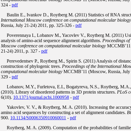
324 -
pdf
Baulin E., Ivankov D., Roytberg M. (2011) Statistics of RNA struc
International Moscow conference on computational molecular biology
Russia, July 21-24) 2011, pp. 325-326 -
pdf
Poverennaya I., Lobanov M., Yacovlev V., Roytberg M. (2011) U
analysis of amino-acid sequence alignment algorithms.
Proceedings of 
Moscow conference on computational molecular biology
MCCMB’11 (M
21-24) 2011, p. 327 -
pdf
Perevedentsev P., Roytberg M., Spirin S. (2011) Analysis of distan
construction of phylogenic trees.
Proceedings of the International Mo
computational molecular biology
MCCMB’11 (Moscow, Russia, July 2
329 -
pdf
Lobanov, M.Y., Furletova, E.I., Bogatyreva, N.S., Roytberg, M.A.
(2010). Library of disordered patterns in 3D protein structures.
PLoS c
6(10).
10.1371/journal.pcbi.1000958
-
pdf
Yakovlev, V. V., & Roytberg, M. A. (2010). Increasing the accuracy
amino acid sequences by constructing a set of alignment candidates.
Bi
900.
10.1134/S0006350910060011
-
pdf
Roytberg, M. A. (2009). Computation of the probabilities of familie