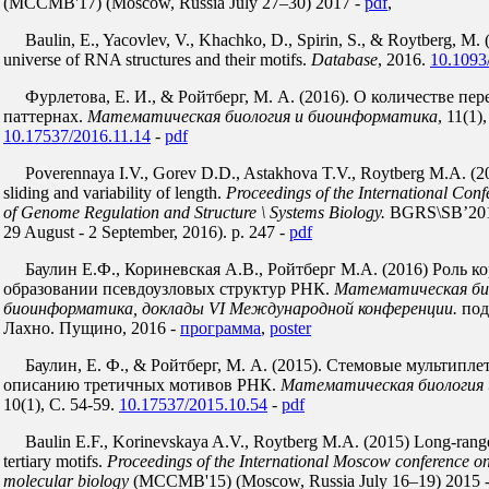
(MCCMB'17) (Moscow, Russia July 27–30) 2017 -
pdf
,
Baulin, E., Yacovlev, V., Khachko, D., Spirin, S., & Roytberg, M
universe of RNA structures and their motifs.
Database
, 2016.
10.1093
Фурлетова, Е. И., & Ройтберг, М. А. (2016). О количестве пе
паттернах.
Математическая биология и биоинформатика
, 11(1)
10.17537/2016.11.14
-
pdf
Poverennaya I.V., Gorev D.D., Astakhova T.V., Roytberg M.A. (20
sliding and variability of length.
Proceedings of the International Conf
of Genome Regulation and Structure \ Systems Biology.
BGRS\SB’2016 
29 August - 2 September, 2016). p. 247 -
pdf
Баулин Е.Ф., Кориневская А.В., Ройтберг М.А. (2016) Роль к
образовании псевдоузловых структур РНК.
Математическая би
биоинформатика, доклады VI Международной конференции.
под
Лахно. Пущино, 2016 -
программа
,
poster
Баулин, Е. Ф., & Ройтберг, М. А. (2015). Стемовые мультипл
описанию третичных мотивов РНК.
Математическая биология
10(1), С. 54-59.
10.17537/2015.10.54
-
pdf
Baulin E.F., Korinevskaya A.V., Roytberg M.A. (2015) Long-ran
tertiary motifs.
Proceedings of the International Moscow conference o
molecular biology
(MCCMB'15) (Moscow, Russia July 16–19) 2015 