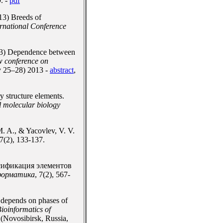
. -
pdf
3) Breeds of
rnational Conference
013) Dependence between
w conference on
 25–28) 2013 -
abstract
,
 structure elements.
l molecular biology
. A., & Yacovlev, V. V.
57(2), 133-137.
ассификация элементов
форматика
, 7(2), 567-
h depends on phases of
ioinformatics of
ovosibirsk, Russia,