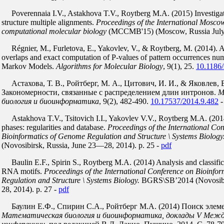
Poverennaia I.V., Astakhova T.V., Roytberg M.A. (2015) Investigat
structure multiple alignments.
Proceedings of the International Mosco
computational molecular biology
(MCCMB'15) (Moscow, Russia July
Régnier, M., Furletova, E., Yakovlev, V., & Roytberg, M. (2014). A
overlaps and exact computation of P-values of pattern occurrences nu
Markov Models.
Algorithms for Molecular Biology
, 9(1), 25.
10.1186
Астахова, Т. В., Ройтберг, М. А., Цитович, И. И., & Яковлев, В
Закономерности, связанные с распределением длин интронов.
М
биология и биоинформатика
, 9(2), 482-490.
10.17537/2014.9.482
Astakhova T.V., Tsitovich I.I., Yakovlev V.V., Roytberg M.A. (201
phases: regularities and database.
Proceedings of the International Co
Bioinformatics of Genome Regulation and Structure \ Systems Biology
(Novosibirsk, Russia, June 23—28, 2014). p. 25 -
pdf
Baulin E.F., Spirin S., Roytberg M.A. (2014) Analysis and classifi
RNA motifs.
Proceedings of the International Conference on Bioinfo
Regulation and Structure \ Systems Biology.
BGRS\SB’2014 (Novosibi
28, 2014). p. 27 -
pdf
Баулин Е.Ф., Спирин С.А., Ройтберг М.А. (2014) Поиск элем
Математическая биология и биоинформатика, доклады V Меж