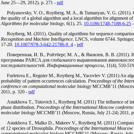
June 25—29, 2012). p. 271 -
pdf
Polyanovsky, V. O., Roytberg, M. A., & Tumanyan, V. G. (2011). 
the quality of a global algorithm and a local algorithm for alignment o
Algorithms for molecular biology
, 6(1), 25.
10.1186/1748-7188-6-25
Roytberg, M. (2011). Quality of algorithms for sequence comparis
Recognition and Machine Intelligence.
LNCS, volume 6744. Springer, 
17-20.
10.1007/978-3-642-21786-9_4
-
pdf
Поверенная, И. В., Ройтберг, М. А., & Яковлев, В. В. (2011).
программы PARCA для глобального выравнивания аминокисло
последовательностей.
Информационные процессы
, 11(4), 510-519
Furletova E., Regnier M., Roytberg M., Yacovlev V. (2011) An algo
probability of pattern occurrences calculation.
Proceedings of the Inte
conference on computational molecular biology
MCCMB’11 (Moscow, R
2011, p. 320 -
pdf
Astakhova T., Tsitovich I., Roytberg M. (2011) The influence of int
phase distribution.
Proceedings of the International Moscow conferen
molecular biology
MCCMB’11 (Moscow, Russia, July 21-24) 2011, p
Astakhova T., Malko D., Makeev V., Roytberg M. (2011) Comparat
of 12 species of Drosophila.
Proceedings of the International Moscow
computational molecular biology
MCCMB’11 (Moscow, Russia, July 2