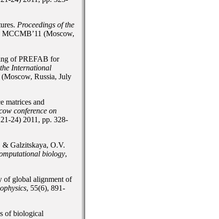
tures.
Proceedings of the
MCCMB’11 (Moscow,
sing of PREFAB for
the International
oscow, Russia, July
ce matrices and
scow conference on
1-24) 2011, pp. 328-
, & Galzitskaya, O.V.
omputational biology
,
 of global alignment of
ophysics
, 55(6), 891-
s of biological