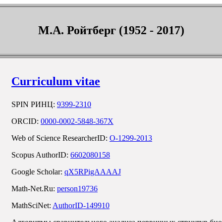
М.А. Ройтберг (1952 - 2017)
Curriculum vitae
SPIN РИНЦ:
9399-2310
ORCID:
0000-0002-5848-367X
Web of Science ResearcherID:
O-1299-2013
Scopus AuthorID:
6602080158
Google Scholar:
qX5RPigAAAAJ
Math-Net.Ru:
person19736
MathSciNet:
AuthorID-149910