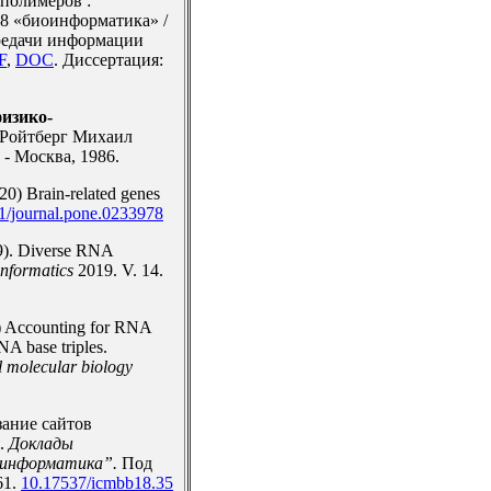
полимеров :
28 «биоинформатика» /
редачи информации
F
,
DOC
. Диссертация:
физико-
/ Ройтберг Михаил
- Москва, 1986.
20) Brain-related genes
1/journal.pone.0233978
19). Diverse RNA
nformatics
2019. V. 14.
9) Accounting for RNA
NA base triples.
l molecular biology
зание сайтов
я.
Доклады
оинформатика”.
Под
61.
10.17537/icmbb18.35