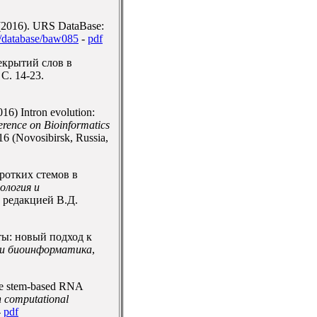
. (2016). URS DataBase:
/database/baw085
-
pdf
рекрытий слов в
, С. 14-23.
16) Intron evolution:
erence on Bioinformatics
(Novosibirsk, Russia,
оротких стемов в
ология и
 редакцией В.Д.
еты: новый подход к
 и биоинформатика
,
ge stem-based RNA
n computational
-
pdf