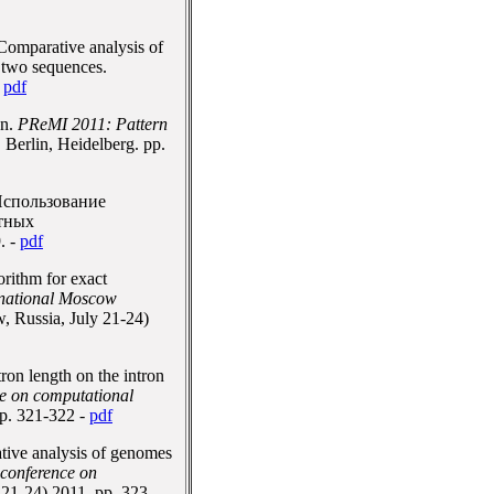
Comparative analysis of
f two sequences.
-
pdf
on.
PReMI 2011: Pattern
Berlin, Heidelberg. pp.
 Использование
тных
. -
pdf
rithm for exact
rnational Moscow
ussia, July 21-24)
ron length on the intron
ce on computational
p. 321-322 -
pdf
ive analysis of genomes
 conference on
1-24) 2011, pp. 323-