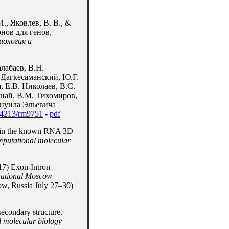
И., Яковлев, В. В., &
нов для генов,
ология и
лабаев, В.Н.
 Дагкесаманский, Ю.Г.
 Е.В. Николаев, В.С.
инай, В.М. Тихомиров,
ануила Эльевича
.4213/rm9751
-
pdf
thin the known RNA 3D
mputational molecular
17) Exon-Intron
rnational Moscow
 Russia July 27–30)
econdary structure.
l molecular biology