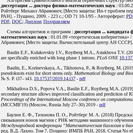
Алгоритмы сравнительного анализа первичных структур био
диссертация ... доктора физико-математических наук
: 03.00.
Ройтберг Михаил Абрамович; [Место защиты: Ин-т проблем пе
РАН]. - Пущино, 2009. - 223 с.; OD 71 10-1/95 - Автореферат:
PD
PDF
,
DOC
;
Диплом
;
Поздравляем
Схемы алгоритмов и программ :
диссертация ... кандидата 
математических наук
: 01.01.09 «теоретическая кибернетика» 
Абрамович; [Место защиты: Вычислительный центр АН СССР]. 
Baulin E.F., Kulakovskiy I.V., Roytberg M.A., Astakhova T.V. (20
are specifically enriched with long phase 1 introns.
PLoS ONE
10.137
Baulin, E., Korinevskaya, A., Tikhonova, P., & Roytberg, M. (20
pseudoknots exist for short stems only.
Mathematical Biology and Bioi
№ S. P. t37– t43.
10.17537/2019.14.t37
-
pdf
Mikhailova D.S., Popova V.A., Baulin E.F., Roytberg M.A. (201
secondary structure allows improved classification and prediction of R
Proceedings of the International Moscow conference on computationa
(MCCMB'19) (Moscow, Russia July 27–30) 2019 -
pdf
Баулин Е. Ф., Тихонова П. О., Ройтберг М. А. (2018) Предска
связывания ионов магния с РНК методами машинного обучени
Международной конференции “Математическая биология и би
ред. В.Д. Лахно. Том 7. Пущино: ИМПБ РАН, 2018. Статья No e