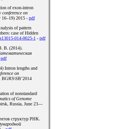
ion of exon-intron
w conference on
 16–19) 2015 -
pdf
nalysis of pattern
mbers: case of Hidden
/s13015-014-0025-1
-
pdf
. В. (2014).
атематическая
-
pdf
4) Intron lengths and
nference on
.
BGRS\SB’2014
cation of nonstandard
rmatics of Genome
rsk, Russia, June 23—
ентов структур РНК.
дународной